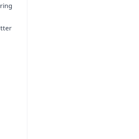
aring
tter