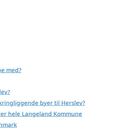
lpe med?
lev?
ringliggende byer til Herslev?
eller hele Langeland Kommune
anmark