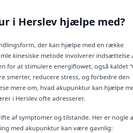
r i Herslev hjælpe med?
andlingsform, der kan hjælpe med en række
mle kinesiske metode involverer indsættelse 
n for at stimulere energiflowet, også kaldet “
dre smerter, reducere stress, og forbedre den
u læse mere om, hvad akupunktur kan hjælpe m
er i Herslev ofte adresserer.
fte af symptomer og tilstande. Her er nogle a
ling med akupunktur kan være gavnlig: