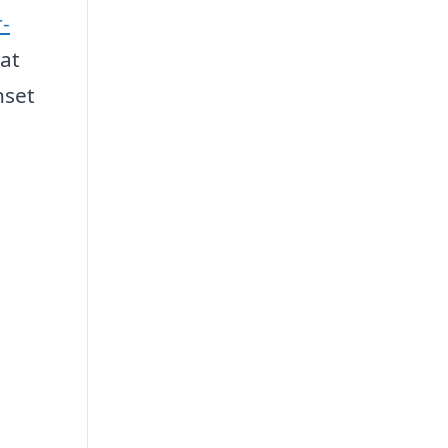
-
 at
nset