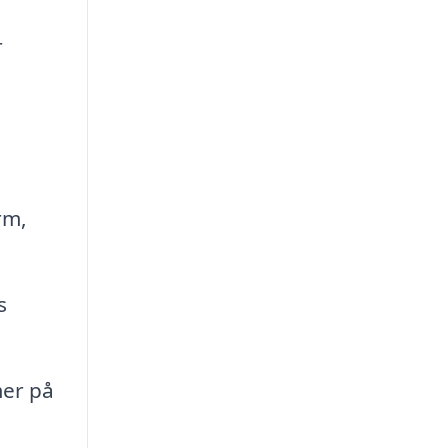
r
rm,
s
mer på