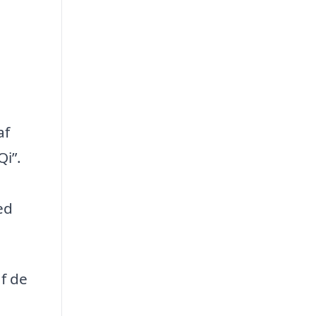
af
Qi”.
ed
f de