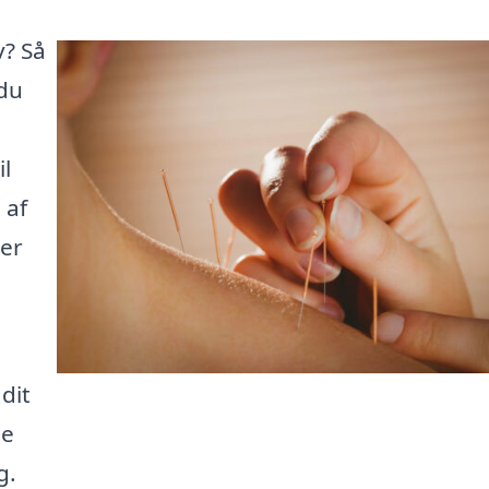
v? Så
 du
l
 af
 er
dit
ge
g.