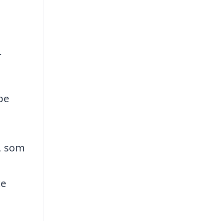
r
pe
t, som
ce