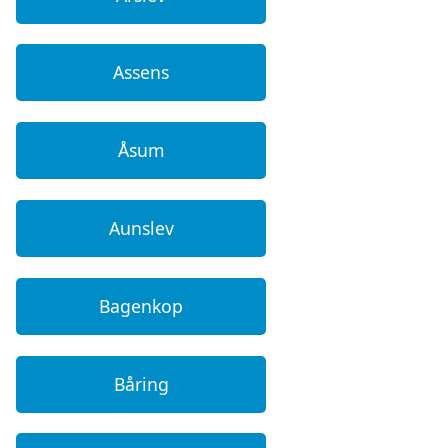
Assens
Åsum
Aunslev
Bagenkop
Båring