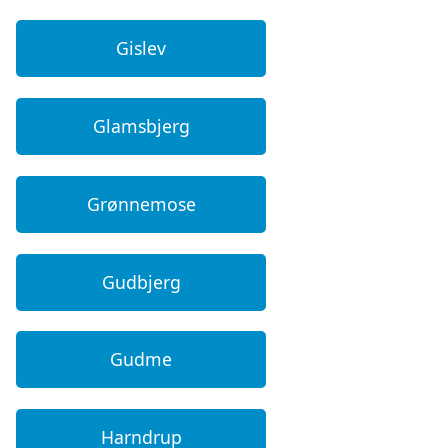
Gislev
Glamsbjerg
Grønnemose
Gudbjerg
Gudme
Harndrup