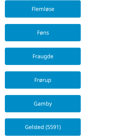
Flemløse
Føns
Fraugde
Frørup
Gamby
Gelsted (5591)