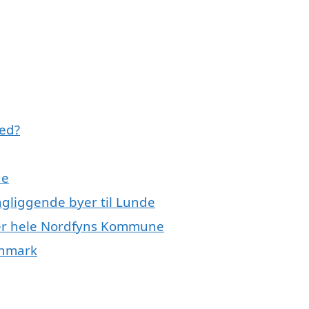
ed?
de
ngliggende byer til Lunde
ler hele Nordfyns Kommune
anmark