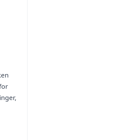
ken
for
inger,