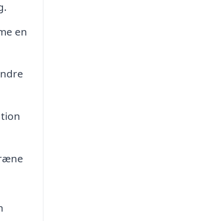
g.
mme en
indre
ation
græne
n