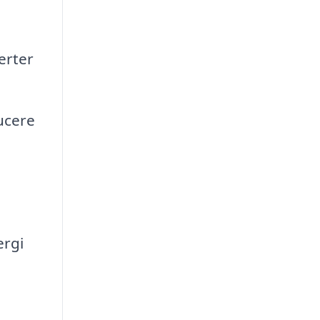
erter
ucere
ergi