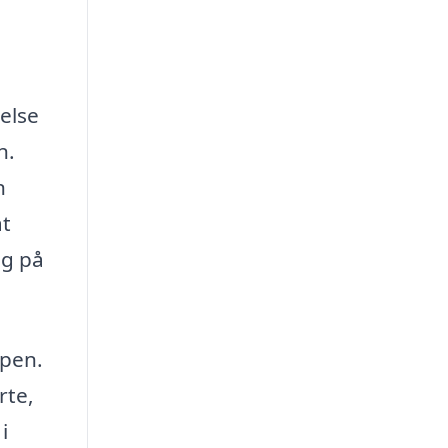
else
n.
n
at
ng på
ppen.
rte,
i