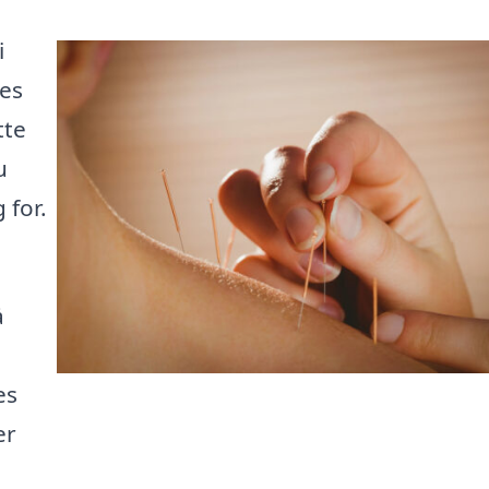
i
res
tte
u
 for.
å
es
er