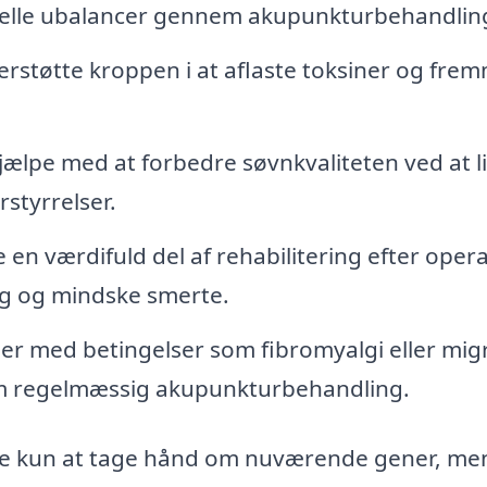
lle ubalancer gennem akupunkturbehandlin
støtte kroppen i at aflaste toksiner og fre
ælpe med at forbedre søvnkvaliteten ved at l
styrrelser.
n værdifuld del af rehabilitering efter oper
ng og mindske smerte.
r med betingelser som fibromyalgi eller mi
em regelmæssig akupunkturbehandling.
kke kun at tage hånd om nuværende gener, me