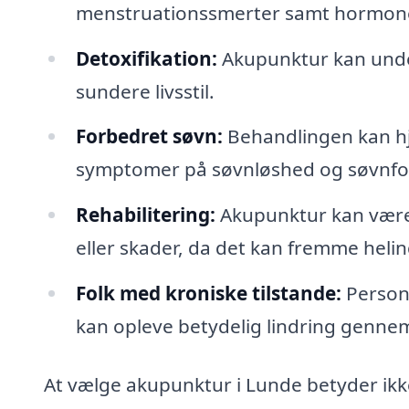
menstruationssmerter samt hormone
Detoxifikation:
Akupunktur kan under
sundere livsstil.
Forbedret søvn:
Behandlingen kan hj
symptomer på søvnløshed og søvnfor
Rehabilitering:
Akupunktur kan være e
eller skader, da det kan fremme heli
Folk med kroniske tilstande:
Persone
kan opleve betydelig lindring genn
At vælge akupunktur i Lunde betyder i