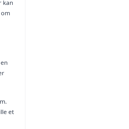
r kan
t om
 en
er
rm.
lle et