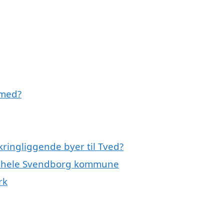
 med?
ringliggende byer til Tved?
er hele Svendborg kommune
rk