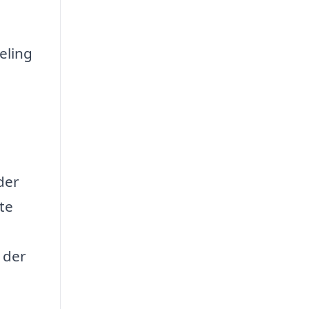
eling
der
te
 der