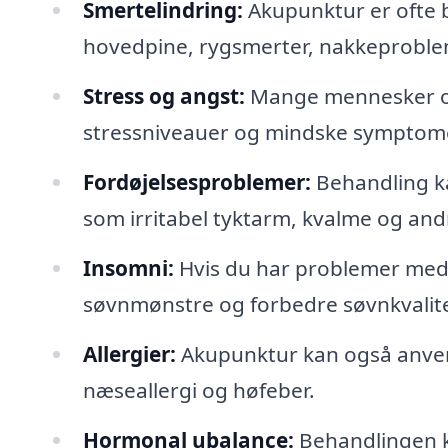
Smertelindring:
Akupunktur er ofte b
hovedpine, rygsmerter, nakkeproble
Stress og angst:
Mange mennesker op
stressniveauer og mindske symptome
Fordøjelsesproblemer:
Behandling k
som irritabel tyktarm, kvalme og and
Insomni:
Hvis du har problemer med 
søvnmønstre og forbedre søvnkvalit
Allergier:
Akupunktur kan også anvend
næseallergi og høfeber.
Hormonal ubalance:
Behandlingen ka