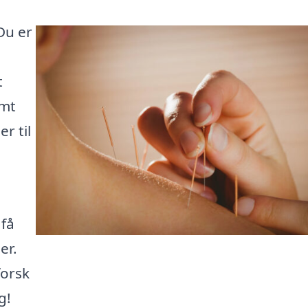
Du er
t
emt
r til
 få
er.
forsk
g!