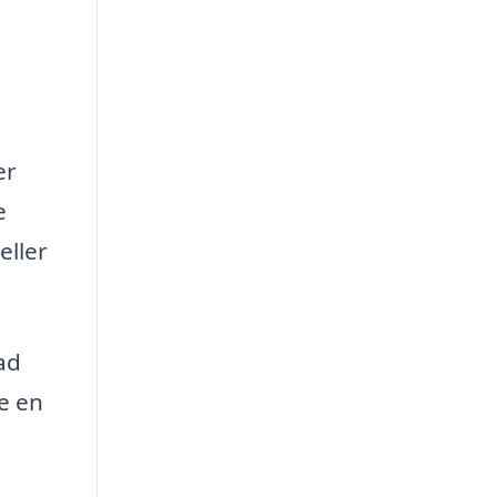
er
e
eller
ad
de en