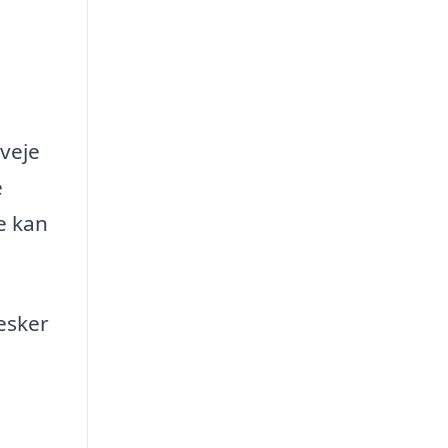
rveje
e
e kan
esker