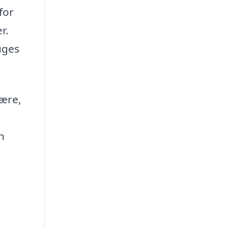
for
r.
uges
være,
n