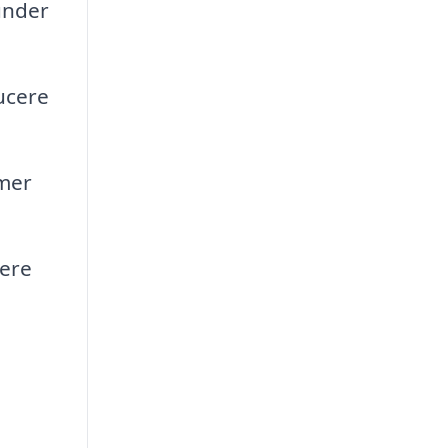
under
ucere
mer
lere