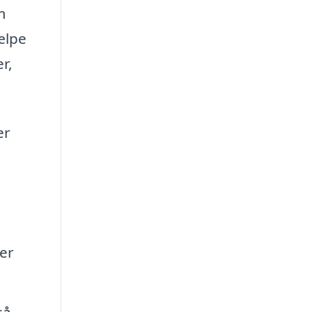
m
ælpe
r,
er
er
så