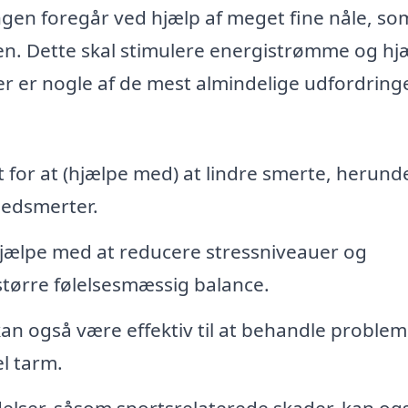
gen foregår ved hjælp af meget fine nåle, so
en. Dette skal stimulere energistrømme og hj
r er nogle af de mest almindelige udfordringe
for at (hjælpe med) at lindre smerte, herund
ledsmerter.
ælpe med at reducere stressniveauer og
større følelsesmæssig balance.
n også være effektiv til at behandle problem
l tarm.
lser, såsom sportsrelaterede skader, kan og