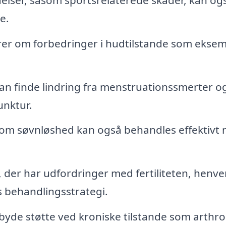
e.
er om forbedringer i hudtilstande som ekse
an finde lindring fra menstruationssmerter o
nktur.
som søvnløshed kan også behandles effektivt
 der har udfordringer med fertiliteten, henv
s behandlingsstrategi.
byde støtte ved kroniske tilstande som arthr