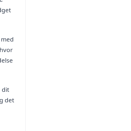
dget
å med
 hvor
delse
 dit
ag det