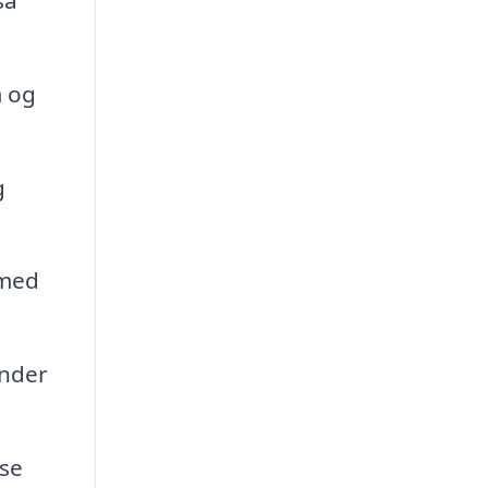
m og
g
 med
ender
ose