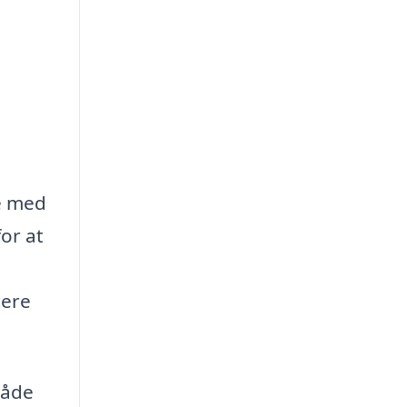
e med
or at
cere
både