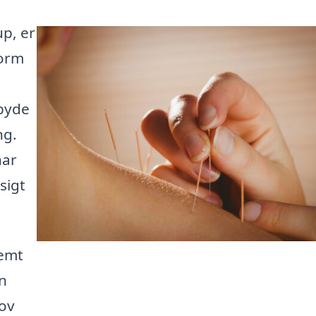
up, er
form
lbyde
ng.
har
sigt
nemt
n
hov