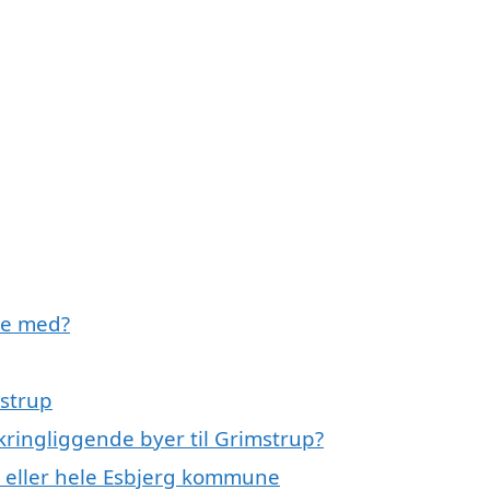
pe med?
mstrup
kringliggende byer til Grimstrup?
p eller hele Esbjerg kommune