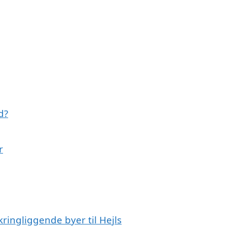
d?
r
ringliggende byer til Hejls