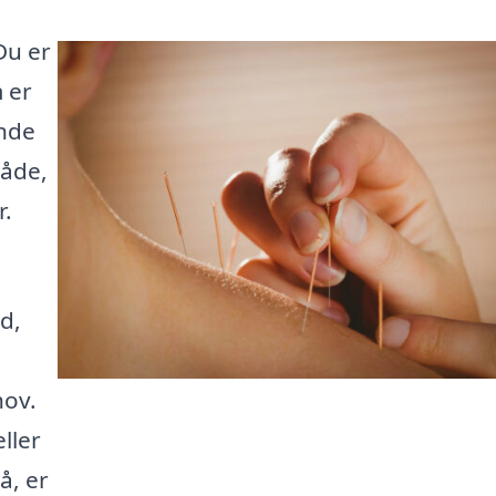
Du er
 er
inde
råde,
r.
d,
hov.
ller
å, er