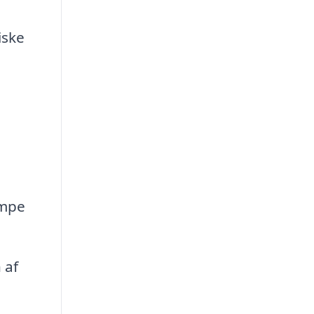
iske
æmpe
 af