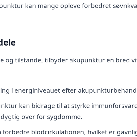
unktur kan mange opleve forbedret søvnkval
dele
og tilstande, tilbyder akupunktur en bred vif
ing i energiniveauet efter akupunkturbehandl
ktur kan bidrage til at styrke immunforsvare
sdygtig over for sygdomme.
orbedre blodcirkulationen, hvilket er gavnlig