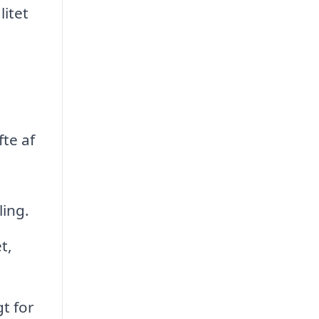
itet
te af
ing.
t,
t for