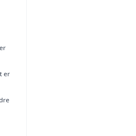
er
t er
dre