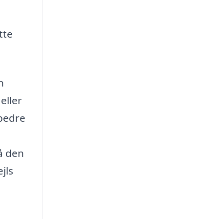
tte
n
eller
 bedre
å den
jls