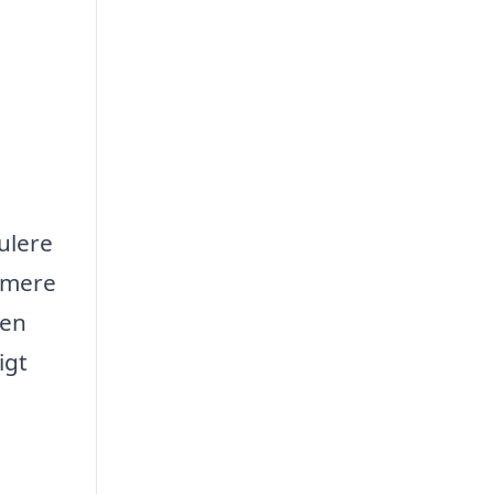
ulere
 mere
Men
igt