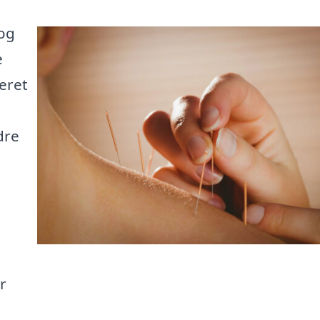
 og
e
ceret
dre
r