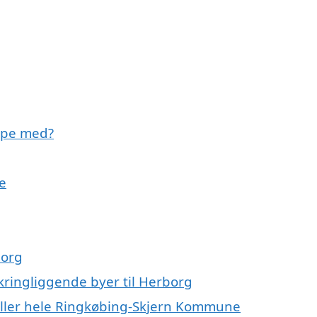
lpe med?
e
borg
kringliggende byer til Herborg
eller hele Ringkøbing-Skjern Kommune