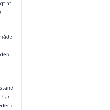
gt at
e
n måde
 den
lstand
u har
der i