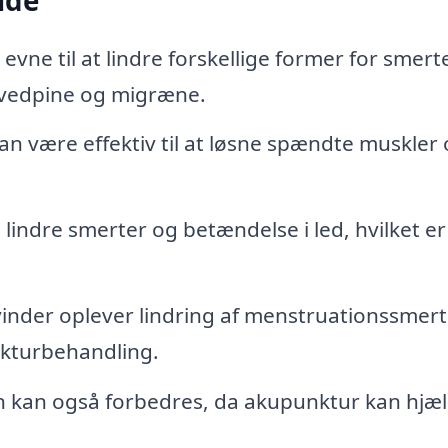
nde
vne til at lindre forskellige former for smert
ovedpine og migræne.
n være effektiv til at løsne spændte muskler
indre smerter og betændelse i led, hvilket er
nder oplever lindring af menstruationssmert
turbehandling.
kan også forbedres, da akupunktur kan hjæ