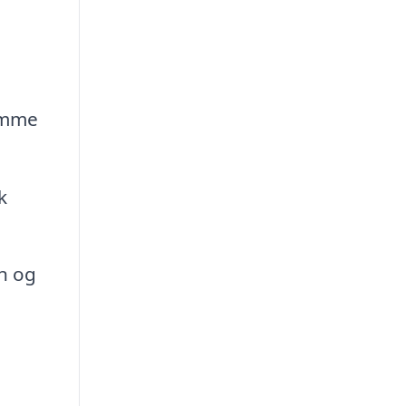
remme
k
n og