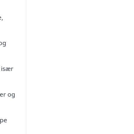
e,
 og
 især
er og
lpe