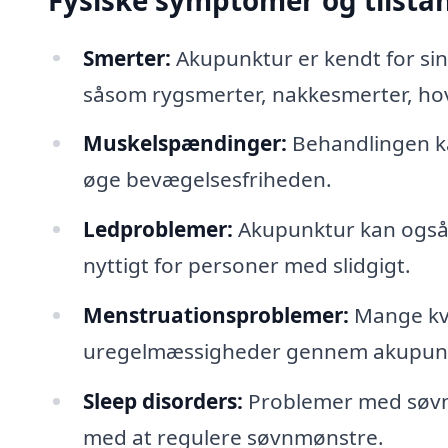
Fysiske symptomer og tilsta
Smerter:
Akupunktur er kendt for sin e
såsom rygsmerter, nakkesmerter, h
Muskelspændinger:
Behandlingen ka
øge bevægelsesfriheden.
Ledproblemer:
Akupunktur kan også l
nyttigt for personer med slidgigt.
Menstruationsproblemer:
Mange kvi
uregelmæssigheder gennem akupunk
Sleep disorders:
Problemer med søvn 
med at regulere søvnmønstre.