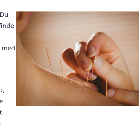
 Du
finde
ig med
o,
te
t
n