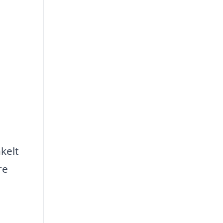
kelt
re