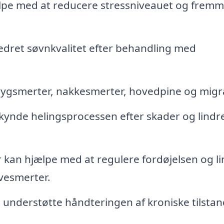
ælpe med at reducere stressniveauet og frem
dret søvnkvalitet efter behandling med
 rygsmerter, nakkesmerter, hovedpine og mig
ynde helingsprocessen efter skader og lindr
an hjælpe med at regulere fordøjelsen og li
esmerter.
nderstøtte håndteringen af kroniske tilsta