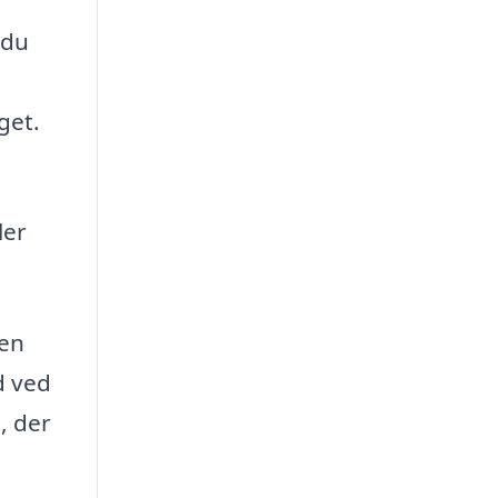
 du
get.
ler
 en
d ved
, der