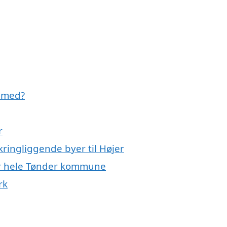
e med?
r
ringliggende byer til Højer
ler hele Tønder kommune
rk