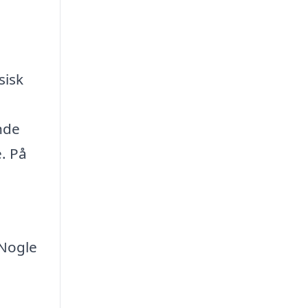
sisk
nde
. På
 Nogle