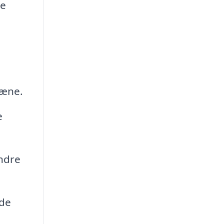
me
ræne.
e
ndre
nde