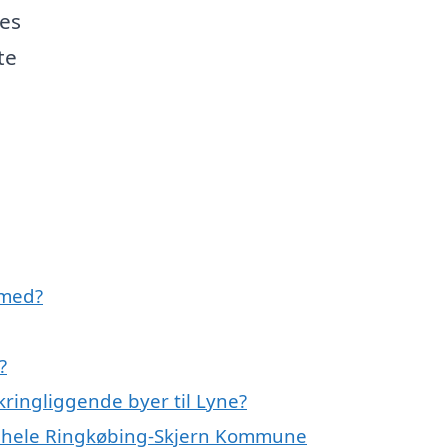
res
te
 med?
?
ringliggende byer til Lyne?
er hele Ringkøbing-Skjern Kommune