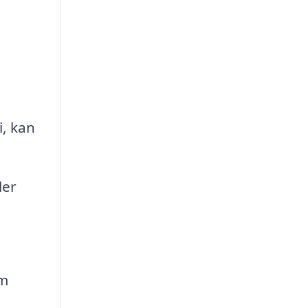
, kan
ler
om