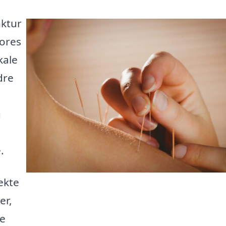
nktur
Vores
kale
dre
u
.
ekte
er,
te