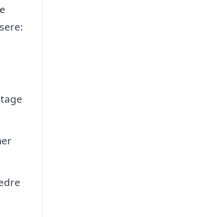
te
sere:
dtage
mer
bedre