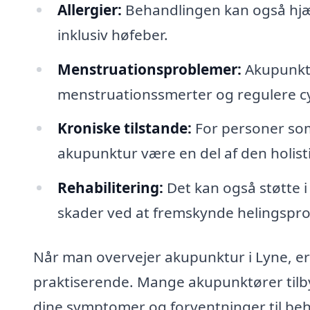
Allergier:
Behandlingen kan også hjæl
inklusiv høfeber.
Menstruationsproblemer:
Akupunktur
menstruationssmerter og regulere cy
Kroniske tilstande:
For personer som
akupunktur være en del af den holist
Rehabilitering:
Det kan også støtte i
skader ved at fremskynde helingspr
Når man overvejer akupunktur i Lyne, er d
praktiserende. Mange akupunktører tilby
dine symptomer og forventninger til b