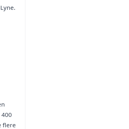
 Lyne.
en
m 400
 flere