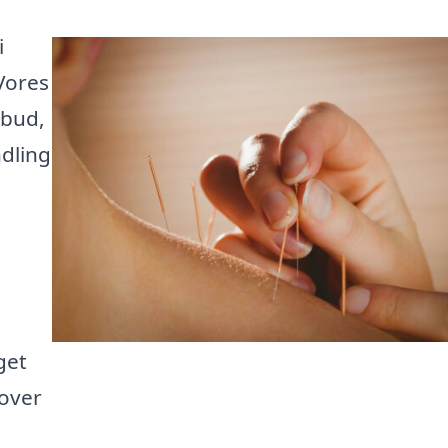
i
 Vores
lbud,
dling
get
 over