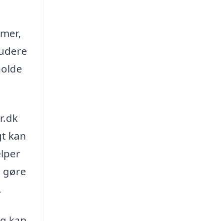
omer,
ludere
holde
r.dk
gt kan
ælper
t gøre
.
ng kan