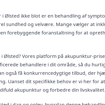
 i Ølsted ikke blot er en behandling af sympt
el sundhed og velvære. Mange vælger at ink
en forebyggende foranstaltning for at opret
 i Ølsted? Vores platform på akupunktur-prise
ificerede behandlere i dit område, så du hurti
an også få konkurrencedygtige tilbud, der hj
g. Uanset dit specifikke behov er vi her for a
difuld akupunktur og forbedre din livskvalitet
lsted i dag og oplev, hvordan denne behandli