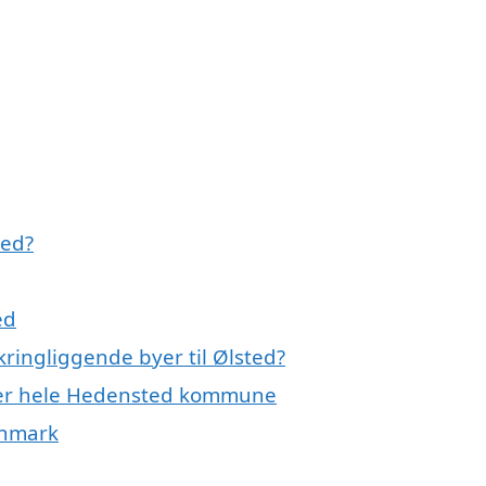
med?
ed
ringliggende byer til Ølsted?
ller hele Hedensted kommune
anmark