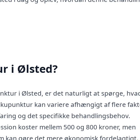
r i Ølsted?
tur i Ølsted, er det naturligt at spørge, hva
upunktur kan variere afhængigt af flere fak
aring og det specifikke behandlingsbehov.
session koster mellem 500 og 800 kroner, men
om kan gøre det mere økonomisk fordelagtigt.