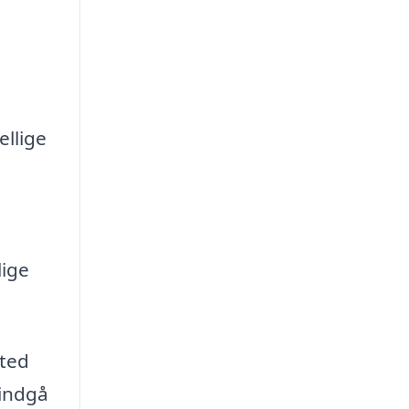
ellige
lige
sted
 indgå