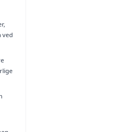
r,
m ved
re
rlige
m
nen