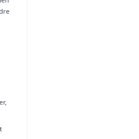
dre
er,
t