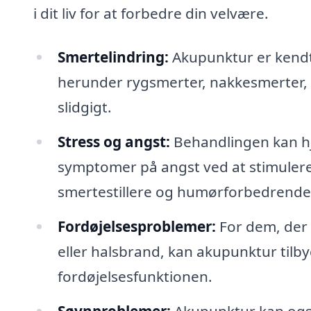
i dit liv for at forbedre din velvære.
Smertelindring:
Akupunktur er kendt 
herunder rygsmerter, nakkesmerter,
slidgigt.
Stress og angst:
Behandlingen kan hj
symptomer på angst ved at stimulere k
smertestillere og humørforbedrende 
Fordøjelsesproblemer:
For dem, der 
eller halsbrand, kan akupunktur tilby
fordøjelsesfunktionen.
Søvnproblemer:
Akupunktur kan også