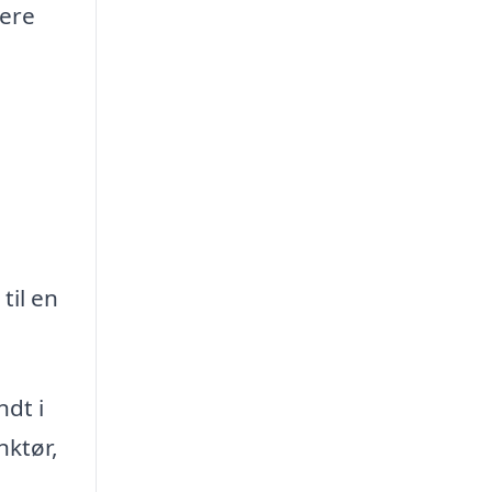
ere
til en
ndt i
nktør,