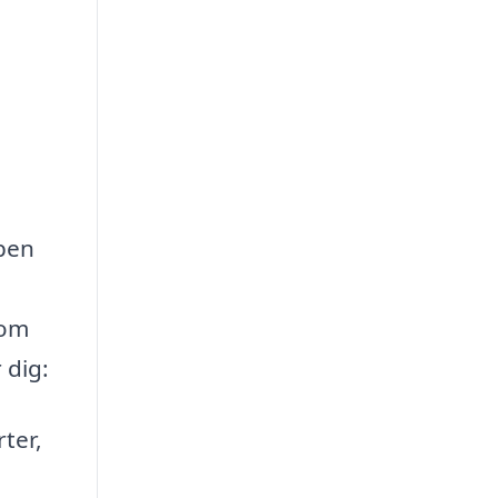
ppen
som
 dig:
ter,