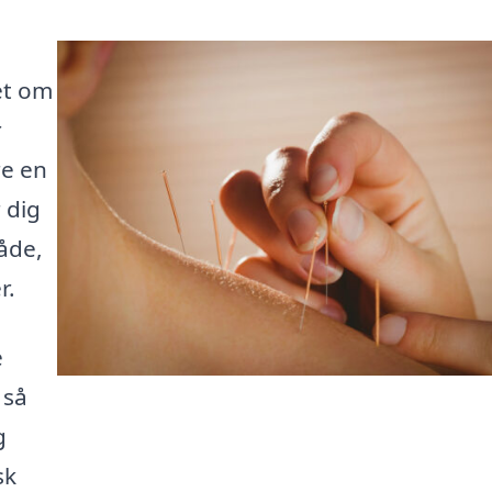
et om
r
re en
 dig
åde,
r.
e
 så
g
sk