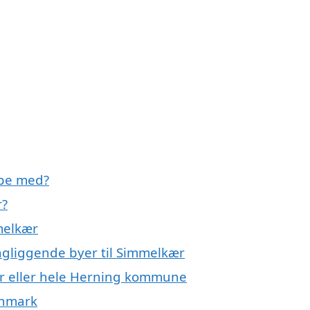
lpe med?
r?
melkær
ngliggende byer til Simmelkær
r eller hele Herning kommune
anmark