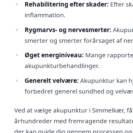
Rehabilitering efter skader:
Efter s
inflammation.
Rygmarvs- og nervesmerter:
Akupunk
smerter og smerter forårsaget af ne
Øget energiniveau:
Mange rapporter
akupunkturbehandlinger.
Generelt velvære:
Akupunktur kan hjæ
forbedret generel sundhed og velvæ
Ved at vælge akupunktur i Simmelkær, får
århundreder med fremragende resultater. 
der kan guide dig gennem processen og in