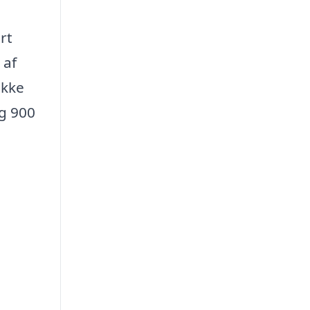
rt
 af
ikke
og 900