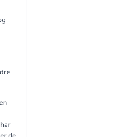
og
ndre
ren
 har
ver de