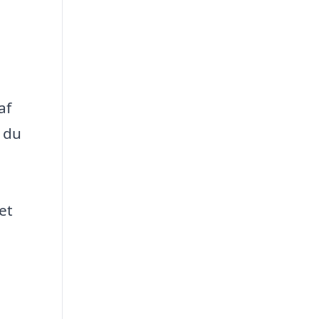
af
s du
et