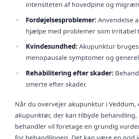
intensiteten af hovedpine og migræn
Fordøjelsesproblemer:
Anvendelse af
hjælpe med problemer som irritabel 
Kvindesundhed:
Akupunktur bruges o
menopausale symptomer og generelt 
Rehabilitering efter skader:
Behandl
smerte efter skader.
Når du overvejer akupunktur i Veddum, er
akupunktør, der kan tilbyde behandling, 
behandler vil foretage en grundig vurderi
for behandlingen. Det kan være en god i