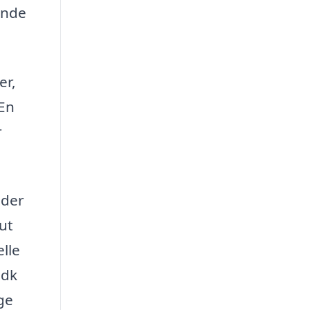
inde
er,
 En
r
 der
ut
elle
.dk
ge