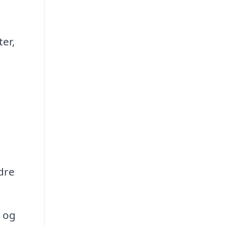
er,
dre
n og