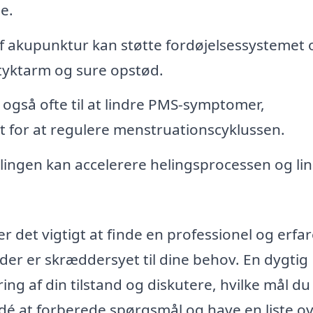
e.
 akupunktur kan støtte fordøjelsessystemet 
tyktarm og sure opstød.
gså ofte til at lindre PMS-symptomer,
for at regulere menstruationscyklussen.
ingen kan accelerere helingsprocessen og li
 det vigtigt at finde en professionel og erfa
der er skræddersyet til dine behov. En dygtig
ng af din tilstand og diskutere, hvilke mål du
dé at forberede spørgsmål og have en liste o