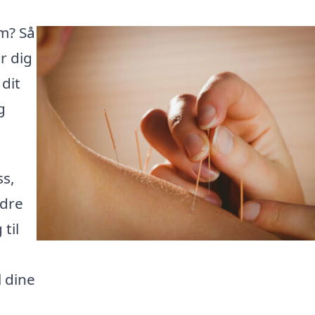
m? Så
r dig
dit
g
ss,
edre
til
l dine