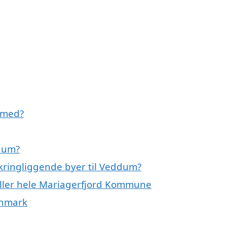
 med?
ddum?
kringliggende byer til Veddum?
ller hele Mariagerfjord Kommune
anmark