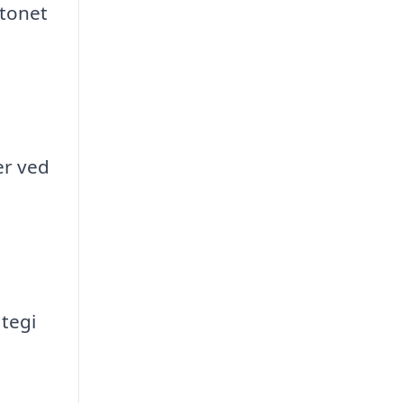
tonet
er ved
tegi