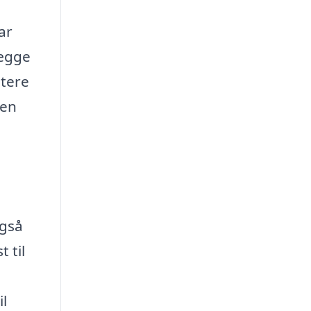
ar
lægge
utere
gen
også
 til
il