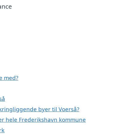
ance
pe med?
så
ringliggende byer til Voerså?
ller hele Frederikshavn kommune
rk