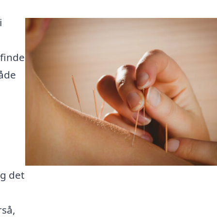
i
 finde
råde
ag det
rså,