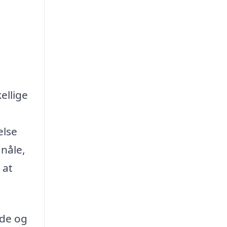
ellige
else
nåle,
 at
æde og