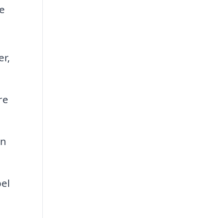
e
r,
re
vn
el