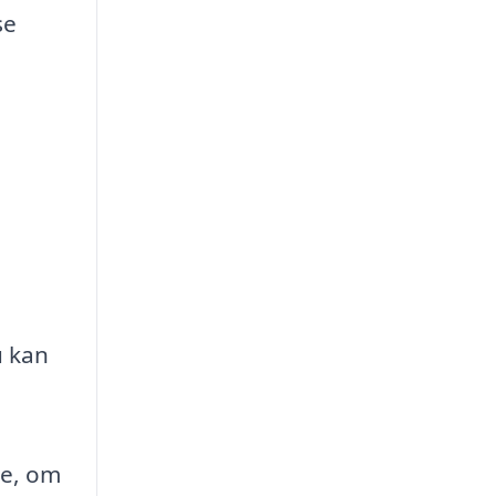
se
u kan
ge, om