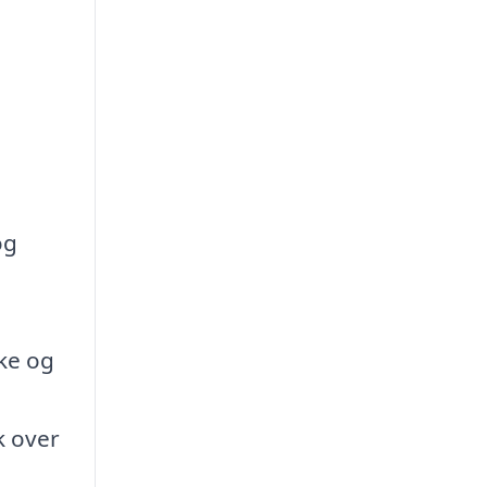
og
ke og
k over