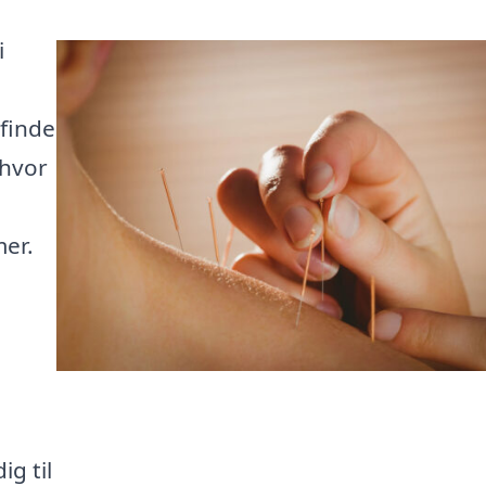
i
 finde
 hvor
mer.
g til