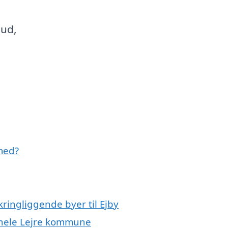
bud,
med?
ringliggende byer til Ejby
r hele Lejre kommune