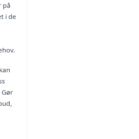
r på
t i de
ehov.
 kan
ss
. Gør
lbud,