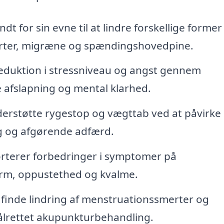
t for sin evne til at lindre forskellige former
rter, migræne og spændingshovedpine.
duktion i stressniveau og angst gennem
afslapning og mental klarhed.
rstøtte rygestop og vægttab ved at påvirke
g og afgørende adfærd.
terer forbedringer i symptomer på
tarm, oppustethed og kvalme.
finde lindring af menstruationssmerter og
lrettet akupunkturbehandling.