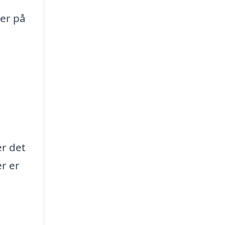
er på
r det
er er