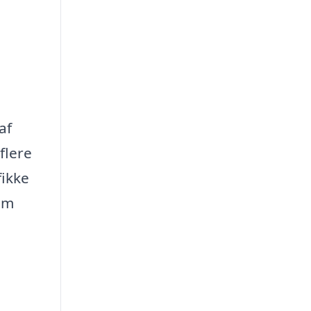
af
flere
fikke
lem