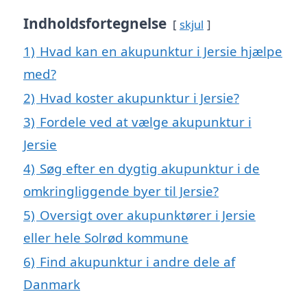
Indholdsfortegnelse
skjul
1)
Hvad kan en akupunktur i Jersie hjælpe
med?
2)
Hvad koster akupunktur i Jersie?
3)
Fordele ved at vælge akupunktur i
Jersie
4)
Søg efter en dygtig akupunktur i de
omkringliggende byer til Jersie?
5)
Oversigt over akupunktører i Jersie
eller hele Solrød kommune
6)
Find akupunktur i andre dele af
Danmark