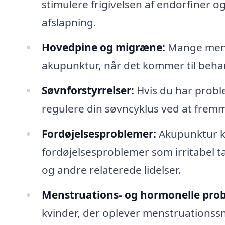
stimulere frigivelsen af endorfiner
afslapning.
Hovedpine og migræne:
Mange menne
akupunktur, når det kommer til beh
Søvnforstyrrelser:
Hvis du har probl
regulere din søvncyklus ved at fremm
Fordøjelsesproblemer:
Akupunktur ka
fordøjelsesproblemer som irritabel t
og andre relaterede lidelser.
Menstruations- og hormonelle pro
kvinder, der oplever menstruations