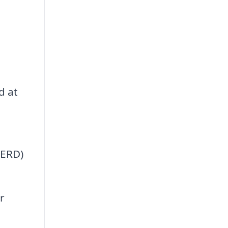
d at
GERD)
r