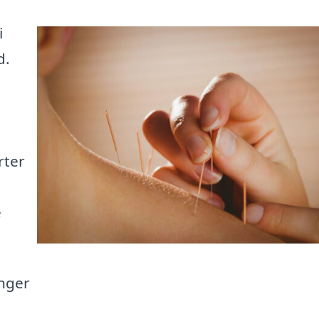
i
d.
rter
e
inger