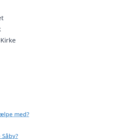
et
k
Kirke
jælpe med?
e Såby?