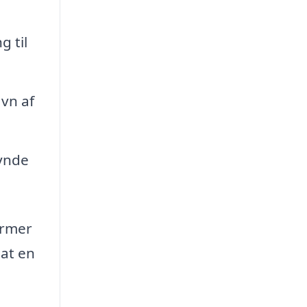
g til
vn af
ynde
ormer
 at en