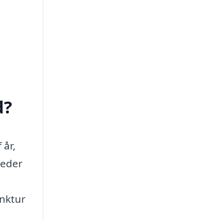
d?
 år,
leder
unktur