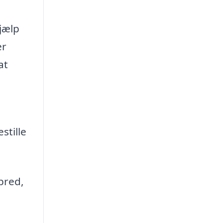
hjælp
er
at
stille
bred,