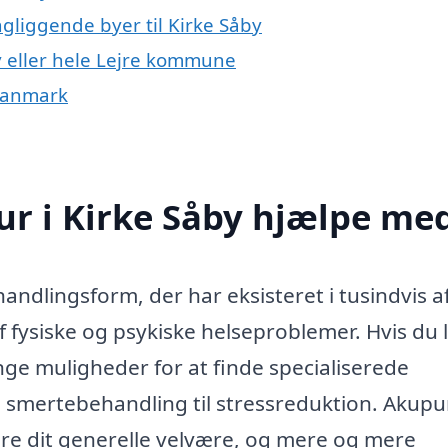
gliggende byer til Kirke Såby
y eller hele Lejre kommune
 Danmark
r i Kirke Såby hjælpe me
andlingsform, der har eksisteret i tusindvis af
af fysiske og psykiske helseproblemer. Hvis du 
nge muligheder for at finde specialiserede
a smertebehandling til stressreduktion. Akup
dre dit generelle velvære, og mere og mere