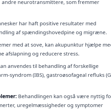
 og andre neurotransmittere, som fremmer
sker har haft positive resultater med
andling af spændingshovedpine og migræne.
emer med at sove, kan akupunktur hjælpe me
e afslapning og reducere stress.
n anvendes til behandling af forskellige
arm-syndrom (IBS), gastroøsofageal refluks (
blemer:
Behandlingen kan også være nyttig fo
smerter, uregelmæssigheder og symptomer