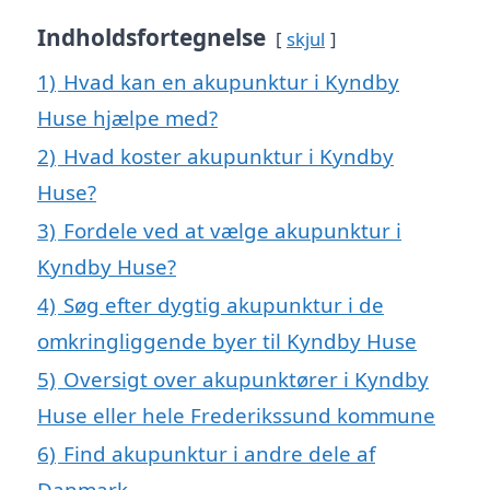
Indholdsfortegnelse
skjul
1)
Hvad kan en akupunktur i Kyndby
Huse hjælpe med?
2)
Hvad koster akupunktur i Kyndby
Huse?
3)
Fordele ved at vælge akupunktur i
Kyndby Huse?
4)
Søg efter dygtig akupunktur i de
omkringliggende byer til Kyndby Huse
5)
Oversigt over akupunktører i Kyndby
Huse eller hele Frederikssund kommune
6)
Find akupunktur i andre dele af
Danmark