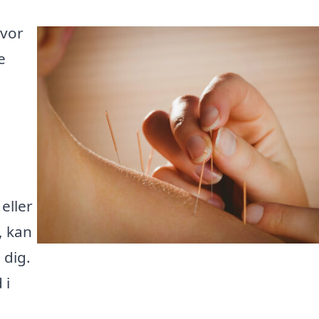
hvor
e
eller
, kan
 dig.
 i