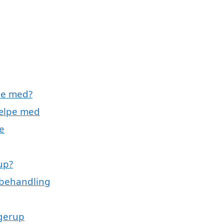
pe med?
jælpe med
e
up?
rbehandling
ngerup