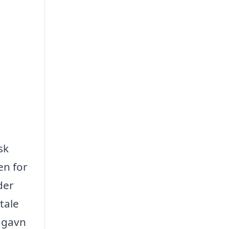
sk
en for
der
tale
l gavn