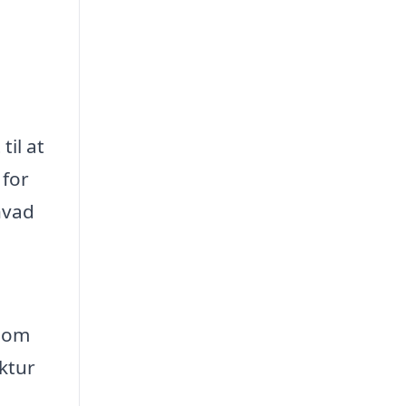
il at
 for
hvad
t om
ktur