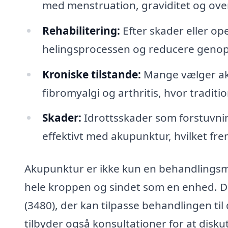
med menstruation, graviditet og ove
Rehabilitering:
Efter skader eller o
helingsprocessen og reducere genop
Kroniske tilstande:
Mange vælger aku
fibromyalgi og arthritis, hvor traditio
Skader:
Idrottsskader som forstuvni
effektivt med akupunktur, hvilket fre
Akupunktur er ikke kun en behandlingsmet
hele kroppen og sindet som en enhed. Det
(3480), der kan tilpasse behandlingen ti
tilbyder også konsultationer for at dis