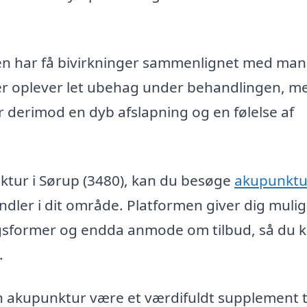
den har få bivirkninger sammenlignet med ma
er oplever let ubehag under behandlingen, m
er derimod en dyb afslapning og en følelse af
nktur i Sørup (3480), kan du besøge
akupunktu
andler i dit område. Platformen giver dig muli
gsformer og endda anmode om tilbud, så du 
.
 akupunktur være et værdifuldt supplement ti