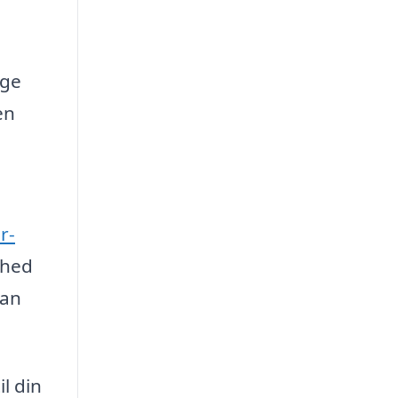
nge
en
r-
ghed
kan
l din