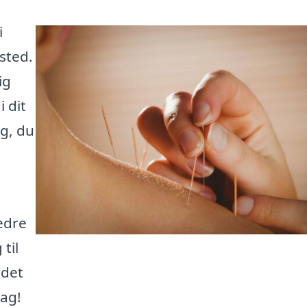
i
sted.
ig
 dit
g, du
,
edre
til
 det
dag!