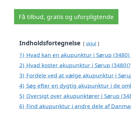
Få tilbud, gratis og uforpligtende
Indholdsfortegnelse
skjul
1)
Hvad kan en akupunktur i Sørup (3480)
2)
Hvad koster akupunktur i Sørup (3480)?
3)
Fordele ved at vælge akupunktur i Søru
4)
Søg efter en dygtig akupunktur i de omk
5)
Oversigt over akupunktører i Sørup (3
6)
Find akupunktur i andre dele af Danma