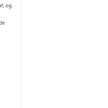
f, og
 de