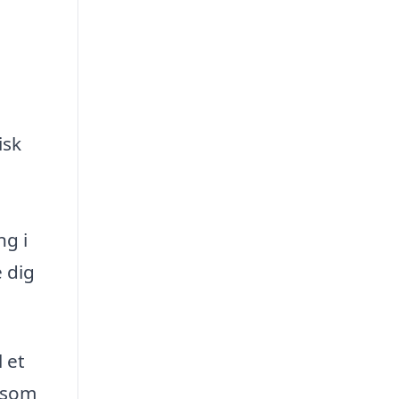
isk
ng i
 dig
 et
, som