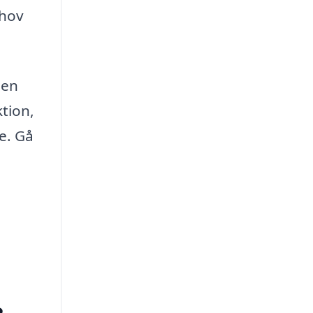
ehov
 en
tion,
e. Gå