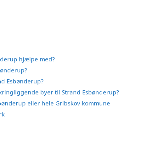
nderup hjælpe med?
bønderup?
and Esbønderup?
kringliggende byer til Strand Esbønderup?
sbønderup eller hele Gribskov kommune
rk