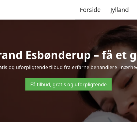
Forside
Jylland
and Esbønderup – få et gr
tis og uforpligtende tilbud fra erfarne behandlere i nærh
Få tilbud, gratis og uforpligtende