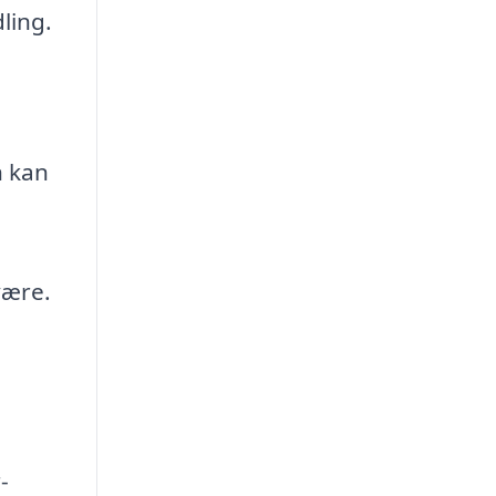
ling.
n kan
være.
-