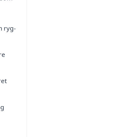
m ryg-
re
ret
og