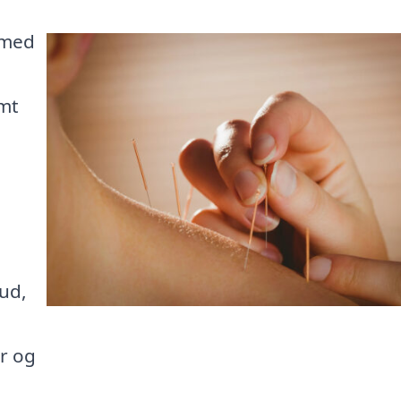
 med
emt
bud,
r og
.