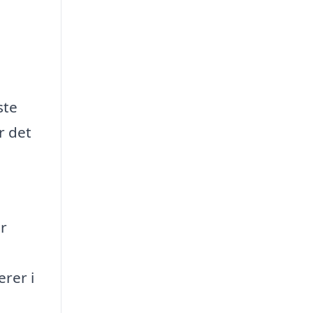
ste
r det
r
erer i