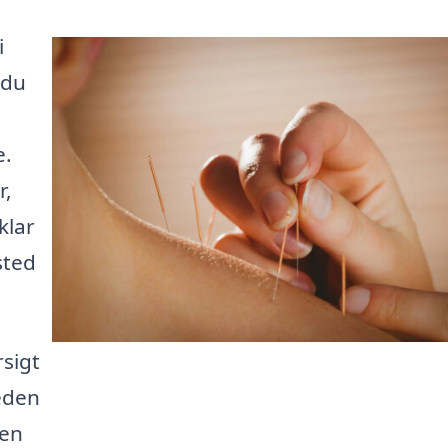
i
 du
e.
r,
klar
sted
rsigt
eden
den