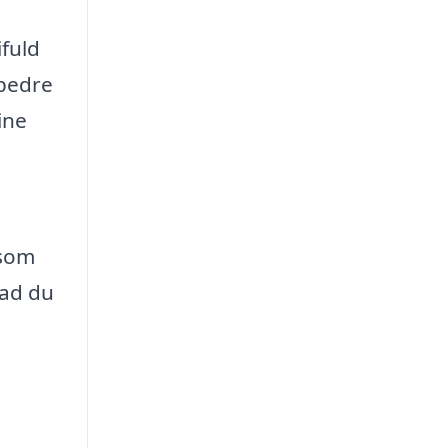
ifuld
 bedre
ine
 som
vad du