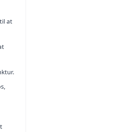
il at
at
ktur.
s,
t