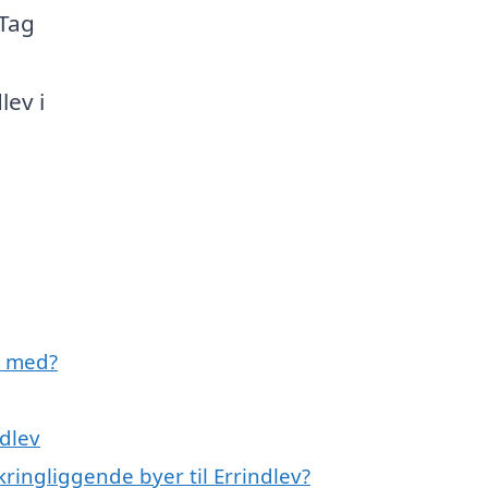
 Tag
lev i
e med?
ndlev
ringliggende byer til Errindlev?