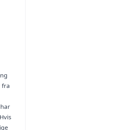
ang
 fra
 har
Hvis
ige