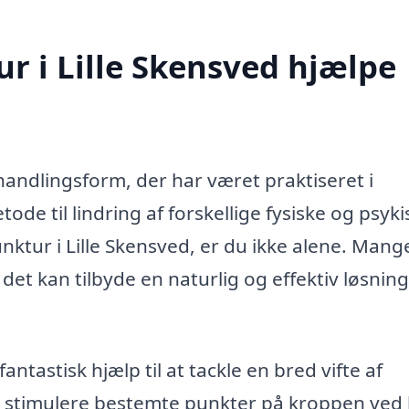
 i Lille Skensved hjælpe
handlingsform, der har været praktiseret i
de til lindring af forskellige fysiske og psyki
unktur i Lille Skensved, er du ikke alene. Mang
t kan tilbyde en naturlig og effektiv løsnin
ntastisk hjælp til at tackle en bred vifte af
t stimulere bestemte punkter på kroppen ved