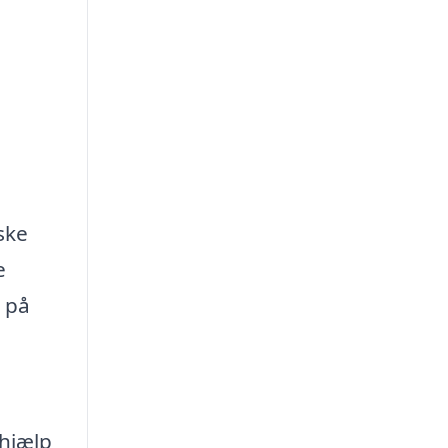
ske
e
g på
 hjælp