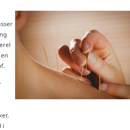
asser
ing
erel
 en
f.
r
ker.
 i