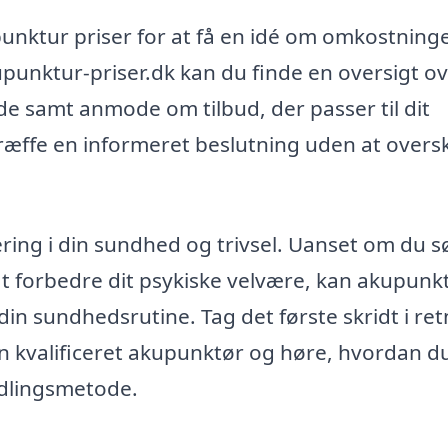
unktur priser for at få en idé om omkostning
unktur-priser.dk kan du finde en oversigt o
de samt anmode om tilbud, der passer til dit
 træffe en informeret beslutning uden at overs
ing i din sundhed og trivsel. Uanset om du s
 at forbedre dit psykiske velvære, kan akupunkt
 din sundhedsrutine. Tag det første skridt i re
 en kvalificeret akupunktør og høre, hvordan d
ndlingsmetode.