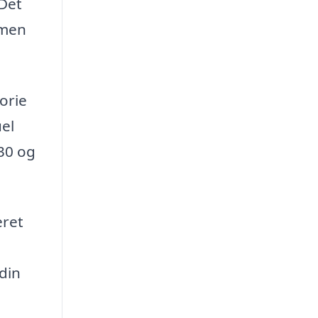
 Det
 men
orie
uel
 30 og
eret
din