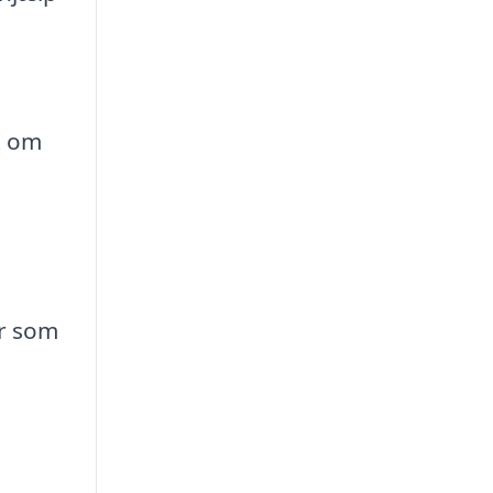
t om
r som