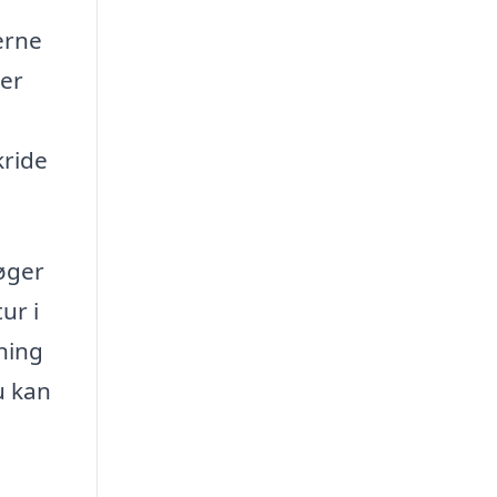
erne
ver
kride
øger
ur i
tning
u kan