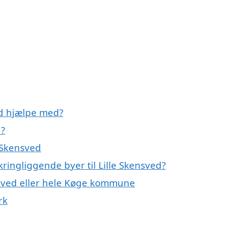
ed hjælpe med?
d?
 Skensved
ringliggende byer til Lille Skensved?
nsved eller hele Køge kommune
rk