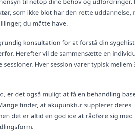
ensyn til netop dine behov og udfordringer.
ktør, som ikke blot har den rette uddannelse,
illinger, du måtte have.
undig konsultation for at forstå din sygehist
erfor. Herefter vil de sammensætte en individ
 sessioner. Hver session varer typisk mellem
d, er det også muligt at få en behandling bas
. Mange finder, at akupunktur supplerer deres
n det er altid en god ide at rådføre sig med 
dlingsform.